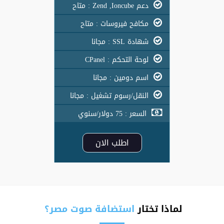
دعم Zend ,Ioncube : متاح
مكافح فيروسات : متاح
شهادة SSL : مجانا
لوحة التحكم : CPanel
اسم دومين : مجانا
النقل/رسوم تشغيل : مجانا
السعر : 75 دولار/سنوي
اطلب الان
لماذا تختار
استضافة صوت مصر؟