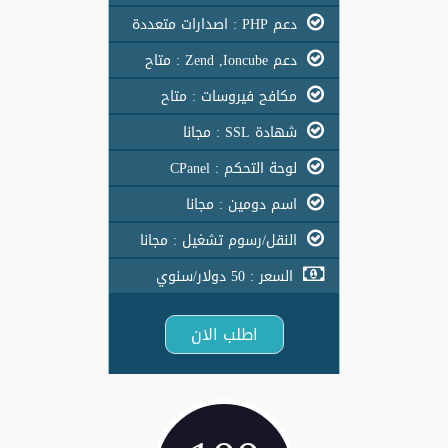
دعم PHP : اصدارات متعددة
دعم Zend ,Ioncube : متاح
مكافح فيروسات : متاح
شهادة SSL : مجانا
لوحة التحكم : CPanel
اسم دومين : مجانا
النقل/رسوم تشغيل : مجانا
السعر : 50 دولار/سنوي
اطلب الان