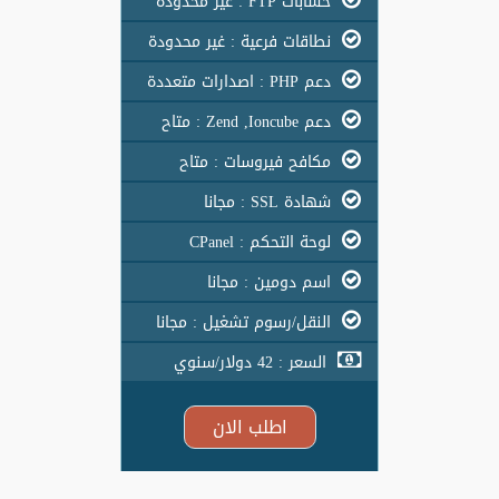
حسابات FTP : غير محدودة
نطاقات فرعية : غير محدودة
دعم PHP : اصدارات متعددة
دعم Zend ,Ioncube : متاح
مكافح فيروسات : متاح
شهادة SSL : مجانا
لوحة التحكم : CPanel
اسم دومين : مجانا
النقل/رسوم تشغيل : مجانا
السعر : 42 دولار/سنوي
اطلب الان