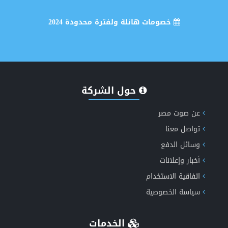
خصومات هائلة ولفترة محدودة 2024
انشاء وتصميم موقع اخباري متكامل
حول الشركة
عن صوت مصر
تواصل معنا
إكتشف الان مميزات طفرة الاخباري الجيل الخامس دعم
وسائل الدفع
أخبار وإعلانات
الذكاء الاصطناعي
اتفاقية الاستخدام
سياسة الخصوصية
الخدمات
انشاء موقع اعلانات مبوبة متكامل ومتعدد اللغات