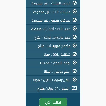
قواعد البيانات : غير محدودة
حسابات FTP : غير محدودة
نطاقات فرعية : غير محدودة
دعم PHP : اصدارات متعددة
دعم Zend ,Ioncube : متاح
مكافح فيروسات : متاح
شهادة SSL : مجانا
لوحة التحكم : CPanel
اسم دومين : مجانا
النقل/رسوم تشغيل : مجانا
السعر : 37 دولار/سنوي
اطلب الان