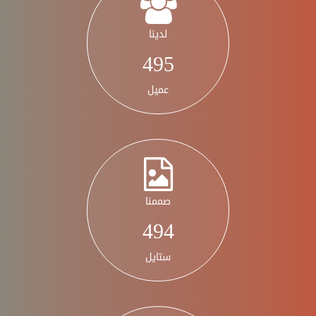
لدينا
578
عميل
صممنا
578
ستايل