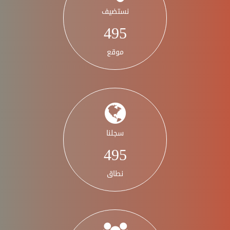
نستضيف
578
موقع
سجلنا
578
نطاق