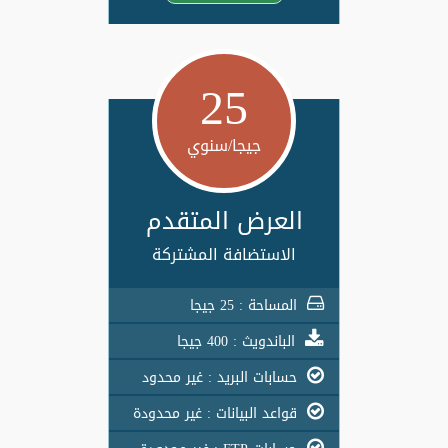
25
جيجا/سنوي
العرض المتقدم
الاستضافة المشتركة
المساحة : 25 جيجا
الباندويث : 400 جيجا
حسابات البريد : غير محدود
قواعد البيانات : غير محدودة