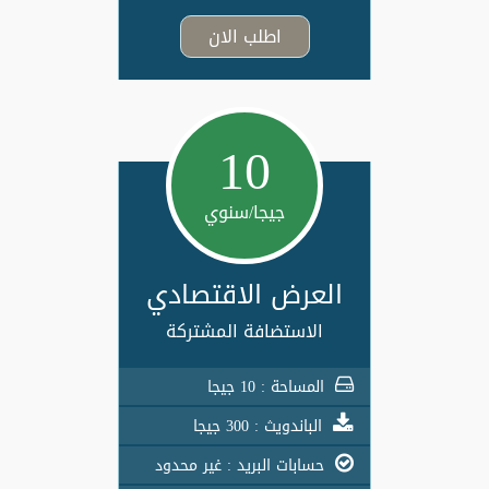
اطلب الان
10
جيجا/سنوي
العرض الاقتصادي
الاستضافة المشتركة
المساحة : 10 جيجا
الباندويث : 300 جيجا
حسابات البريد : غير محدود