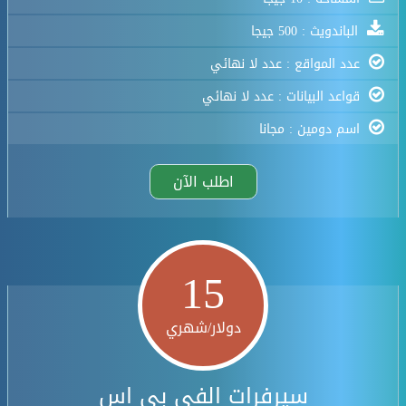
الباندويث : 500 جيجا
عدد المواقع : عدد لا نهائي
قواعد البيانات : عدد لا نهائي
اسم دومين : مجانا
اطلب الآن
15
دولار/شهري
سيرفرات الفي بي اس