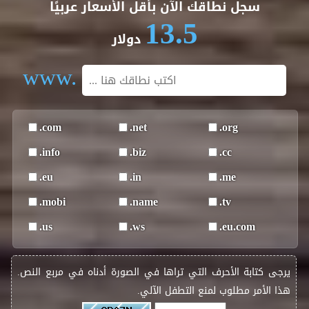
سجل نطاقك الآن بأقل الأسعار عربيًا
13.5
دولار
www.
.com
.net
.org
.info
.biz
.cc
.eu
.in
.me
.mobi
.name
.tv
.us
.ws
.eu.com
يرجى كتابة الأحرف التي تراها في الصورة أدناه في مربع النص.
هذا الأمر مطلوب لمنع التطفل الآلي.