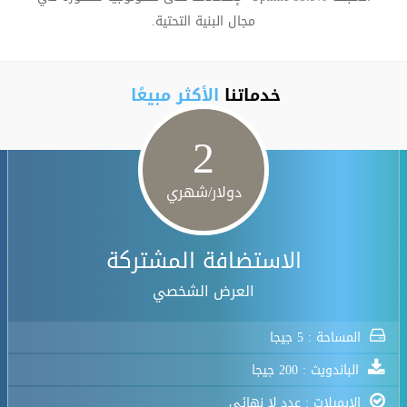
مجال البنية التحتية.
خدماتنا
الأكثر مبيعًا
2
دولار/شهري
الاستضافة المشتركة
العرض الشخصي
المساحة : 5 جيجا
الباندويث : 200 جيجا
الايميلات : عدد لا نهائي