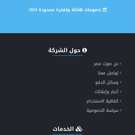
خصومات هائلة ولفترة محدودة 2024
انشاء وتصميم موقع اخباري متكامل
حول الشركة
عن صوت مصر
تواصل معنا
إكتشف الان مميزات طفرة الاخباري الجيل الخامس دعم
وسائل الدفع
أخبار وإعلانات
الذكاء الاصطناعي
اتفاقية الاستخدام
سياسة الخصوصية
الخدمات
انشاء موقع اعلانات مبوبة متكامل ومتعدد اللغات