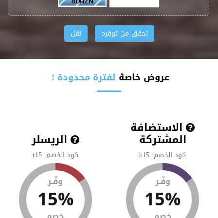
عروض خاصة
لفترة محدودة !
الاستضافة
المشتركة
الريسلر
كود الخصم: h15
كود الخصم: r15
وفّـر
وفّـر
15%
15%
خصم
خصم