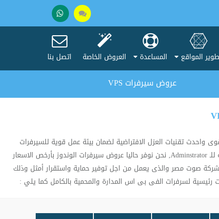
تحدث
+201005037275
مع
وير المواقع
المساعدة
العروض الخاصة
اتصل بنا
المبيعات
عروض سيرفرات VPS
موارد محددة ,نحن نستخدم أقوى واحدث تقنيات العزل الافتراضية لضمان بيئة عمل قوية للسيرفرات
الافتراضية حيث تحصل على اداء عمل مشابة للسيرفرات الكاملة وبجميع المميزات والخصائص وتحكم كامل فى بيئة نظام التشغيل مع صلاحيات كاملة للـ Adminstrator, نحن نوفر حاليا عروض سيرفرات الوندوز بأرخص الاسعار
بشركة صوت مصر والذى يعمل من اجل توفير حماية واستقرار أمثل وذلك