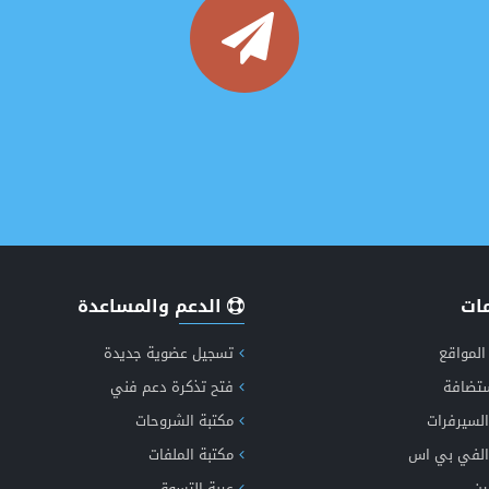
خصومات هائلة ولفترة محدودة 2024
انشاء وتصميم موقع اخباري متكامل
ات
الدعم والمساعدة
المواقع
تسجيل عضوية جديدة
ستضافة
فتح تذكرة دعم فني
شف الان مميزات طفرة الاخباري الجيل الخامس دعم الذكاء الاصطن
السيرفرات
مكتبة الشروحات
الفي بي اس
مكتبة الملفات
ين
عربة التسوق