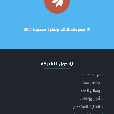
خصومات هائلة ولفترة محدودة 2024
انشاء وتصميم موقع اخباري متكامل
حول الشركة
عن صوت مصر
تواصل معنا
إكتشف الان مميزات طفرة الاخباري الجيل الخامس دعم
وسائل الدفع
أخبار وإعلانات
الذكاء الاصطناعي
اتفاقية الاستخدام