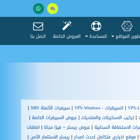
تحدث
+201005037275
مع
وير المواقع
المساعدة
العروض الخاصة
اتصل بنا
المبيعات
|
|
|
السيرفرات - VPS-Windows
سيرفرات الأتمتة N8N
|
|
|
تركيب الاسكربتات والمنتديات
عروض السيرفرات الخاصة
|
|
رات الاستضافة السحابية
عروض ريسلر + فيزا مجانا
اضافات
|
|
موقع اخباري متكامل احدث اصدار
ريسلر الاستثمار الآمن