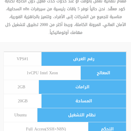
مهام تلقائية تعمل بالوقت أو عند حدوث حدث معيّن دون الحاجة لكتابة
كود معقّد. نحن حالياً نوفر 5 باقات رئيسية من سيرفرات n8n السحابية،
مناسبة للجميع من الشركات إلى الأفراد، وتتميز بالجاهزية الفورية،
الأمان العالي، المرونة الكاملة، وربط أكثر من 2000 تطبيق لتشغيل كل
مهامك أوتوماتيكياً.
VPS#1
1vCPU Intel Xeon
2GB
20GB
Ubuntu
Full Access(SSH+N8N)