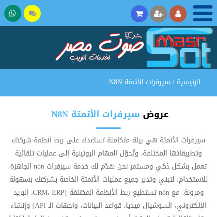
تحدث
37275
مع
المبيعات
/
الرئيسية
سيرفرات الأتمتة N8N
عروض
سيرفرات الأتمتة N8N
سيرفرات الأتمتة هي بيئة متكاملة تساعدك على ربط أنظمة شركتك
وتطبيقاتها المختلفة، وتُحوّل المهام الروتينية إلى عمليات تلقائية
تعمل بشكل ذكي ومستمر نحن نقدّم لك خدمة سيرفرات n8n الجاهزة
للاستخدام، لتبني وتدير جميع عمليات الأتمتة الخاصة بشركتك بسهولة
ومرونة. مع n8n تستطيع ربط الأنظمة المختلفة (CRM، ERP، البريد
الإلكتروني، السوشيال ميديا، قواعد البيانات، واجهات الـ API) وإنشاء