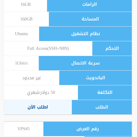
16GB
160GB
Ubuntu
Full Access(SSH+N8N)
1Gbit/s
غير محدود
50 دولار/شهري
اطلب الآن
VPS#5