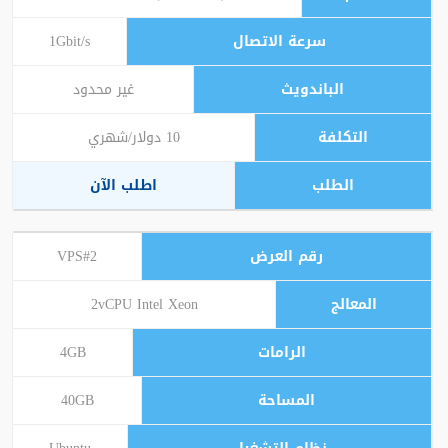
1Gbit/s
غير محدود
10 دولار/شهري
اطلب الآن
VPS#2
2vCPU Intel Xeon
4GB
40GB