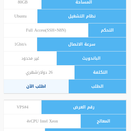
80GB
Ubuntu
Full Access(SSH+N8N)
1Gbit/s
غير محدود
26 دولار/شهري
اطلب الآن
VPS#4
4vCPU Intel Xeon