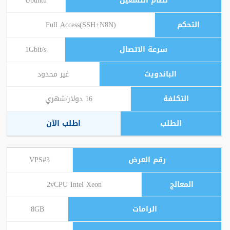
Ubuntu
Full Access(SSH+N8N)
1Gbit/s
غير محدود
16 دولار/شهري
اطلب الآن
VPS#3
2vCPU Intel Xeon
8GB