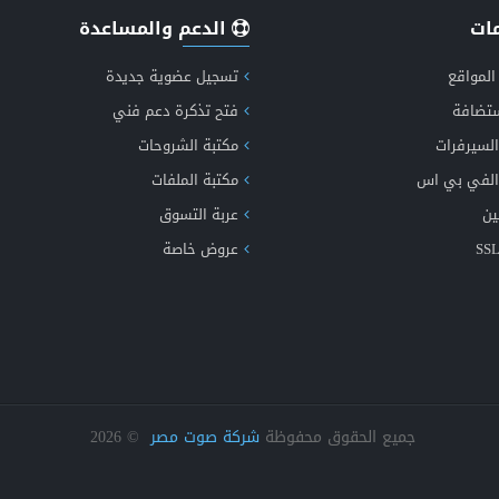
ات
الدعم والمساعدة
انشاء وتصميم موقع اخباري متكامل
المواقع
تسجيل عضوية جديدة
ستضافة
فتح تذكرة دعم فني
السيرفرات
مكتبة الشروحات
شف الان مميزات طفرة الاخباري الجيل الخامس دعم الذكاء الاصطن
الفي بي اس
مكتبة الملفات
ين
عربة التسوق
عروض خاصة
انشاء موقع اعلانات مبوبة متكامل ومتعدد اللغات
جميع الحقوق محفوظة
شركة صوت مصر
©
2026