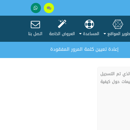
تحدث
+201005037275
مع
وير المواقع
المساعدة
العروض الخاصة
اتصل بنا
المبيعات
إعادة تعيين كلمة المرور المفقودة
الذي تم التسجيل
ليمات حول كيفية