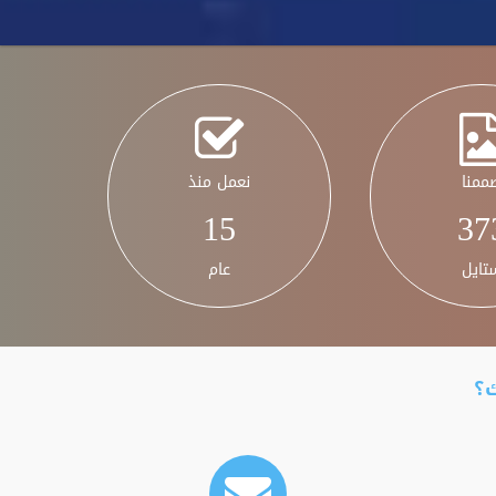
ممنا
نعمل منذ
15
46
تايل
عام
ك؟