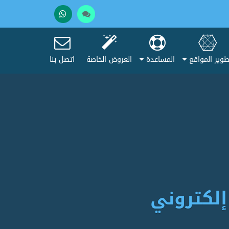
تحدث
+201005037275
مع
وير المواقع
المساعدة
العروض الخاصة
اتصل بنا
المبيعات
إلكتروني