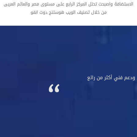
الاستضافة واصبحت تحتل المركز الرابع على مستوى مصر والعالم العربى
من خلال تصنيف الويب هوستنج دوت انفو
ودعم فني أكثر من رائع