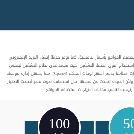
م المواقع بأسعار تنافسية. كما نوفر خدمة إنشاء البريد الإلكتروني
استخدام أقوى أنظمة التشغيل، حيث نعتمد على نظام التشغيل لينكس
الذي يوفر بنية تحتية متينة ويتيح أفضل مستويات الأمان. بالإضافة إلى ذلك، نحن نوفر برامج حماية متقدمة لحماية موقعك من أي تهديدات أو اختراقات. نظامنا يدعم أشهر لوحات التحكم (Cpanel)، مما يسهل إدارة موقعك
ولأن الجودة تتحدث عن نفسها، فإن استضافة صوت مصر أصبحت الاختيار
100
5