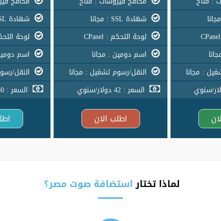
 : متاح
مكافح فيروسات : متاح
مكافح فيرو
شهادة SSL : مجانا
شهادة SSL : مجانا
لوحة التحكم : CPanel
لوحة التحكم : l
انا
اسم دومين : مجانا
اسم دومين 
يل : مجانا
النقل/رسوم تشغيل : مجانا
النقل/رسوم
السعر : 42 دولار/سنوي
السعر : 50 دولار/سنوي
ان
اطلب الان
اطل
لماذا تختار
استضافة صوت مصر؟