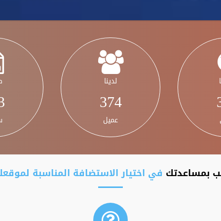
لدينا
ص
7
468
عميل
س
ب بمساعدتك
في اختيار الاستضافة المناسبة لموقع