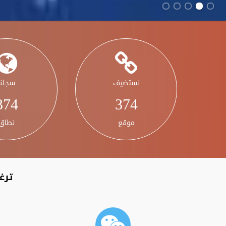
نستضيف
سجلنا
468
468
موقع
نطاق
ترغ