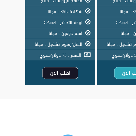
سات : متاح
مكافح فيروسات : متاح
شهادة SSL : مجانا
CPane
لوحة التحكم : CPanel
: مجانا
اسم دومين : مجانا
 تشغيل : مجانا
النقل/رسوم تشغيل : مجانا
السعر : 75 دولار/سنوي
ب الان
اطلب الان