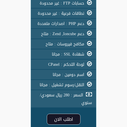
حسابات FTP : غير محدودة
نطاقات فرعية : غير محدودة
دعم PHP : اصدارات متعددة
دعم Zend ,Ioncube : متاح
مكافح فيروسات : متاح
شهادة SSL : مجانا
لوحة التحكم : CPanel
اسم دومين : مجانا
النقل/رسوم تشغيل : مجانا
السعر : 280 ريال سعودي/
سنوي
اطلب الان