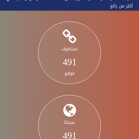
أكثر من رائع
نستضيف
576
موقع
سجلنا
576