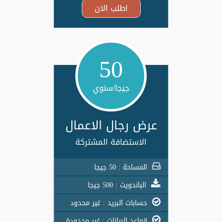
اطلب الان
50
جيجا/سنوي
عرض رجال الاعمال
الاستضافة المشتركة
المساحة : 50 جيجا
الباندويث : 500 جيجا
حسابات البريد : غير محدود
قواعد البيانات : غير محدودة