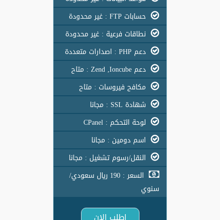
حسابات FTP : غير محدودة
نطاقات فرعية : غير محدودة
دعم PHP : اصدارات متعددة
دعم Zend ,Ioncube : متاح
مكافح فيروسات : متاح
شهادة SSL : مجانا
لوحة التحكم : CPanel
اسم دومين : مجانا
النقل/رسوم تشغيل : مجانا
السعر : 190 ريال سعودي/
سنوي
اطلب الان