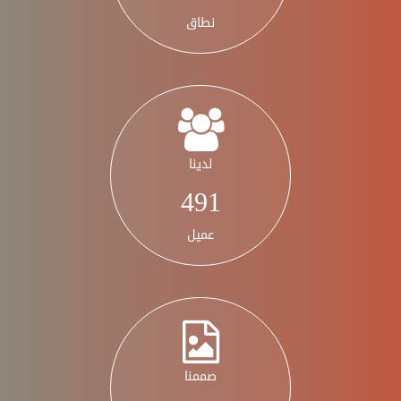
نطاق
لدينا
575
عميل
صممنا