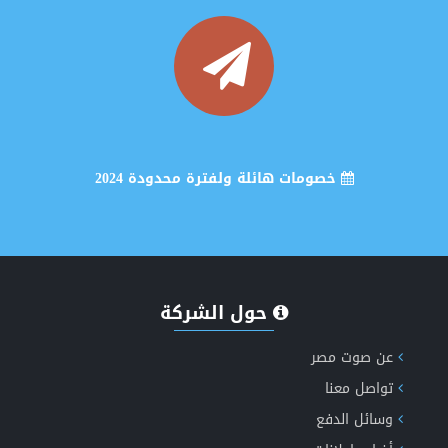
خصومات هائلة ولفترة محدودة 2024
انشاء وتصميم موقع اخباري متكامل
حول الشركة
عن صوت مصر
تواصل معنا
إكتشف الان مميزات طفرة الاخباري الجيل الخامس دعم
وسائل الدفع