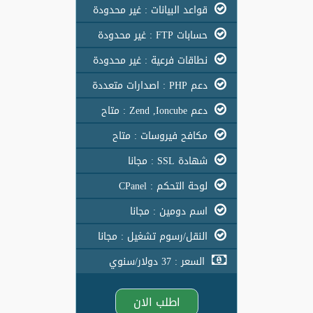
قواعد البيانات : غير محدودة
حسابات FTP : غير محدودة
نطاقات فرعية : غير محدودة
دعم PHP : اصدارات متعددة
دعم Zend ,Ioncube : متاح
مكافح فيروسات : متاح
شهادة SSL : مجانا
لوحة التحكم : CPanel
اسم دومين : مجانا
النقل/رسوم تشغيل : مجانا
السعر : 37 دولار/سنوي
اطلب الان