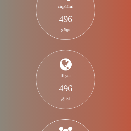
نستضيف
583
موقع
سجلنا
583
نطاق