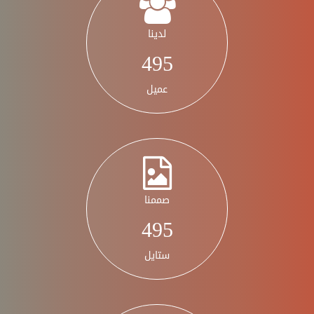
لدينا
582
عميل
صممنا
582
ستايل