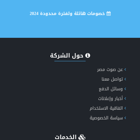
خصومات هائلة ولفترة محدودة 2024
انشاء وتصميم موقع اخباري متكامل
حول الشركة
عن صوت مصر
تواصل معنا
إكتشف الان مميزات طفرة الاخباري الجيل الخامس دعم
وسائل الدفع
أخبار وإعلانات
الذكاء الاصطناعي
اتفاقية الاستخدام
سياسة الخصوصية
الخدمات
انشاء موقع اعلانات مبوبة متكامل ومتعدد اللغات