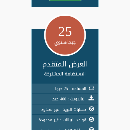
25
جيجا/سنوي
العرض المتقدم
الاستضافة المشتركة
المساحة : 25 جيجا
الباندويث : 400 جيجا
حسابات البريد : غير محدود
قواعد البيانات : غير محدودة