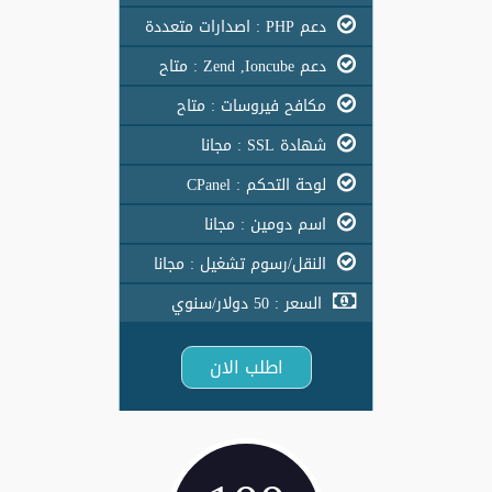
دعم PHP : اصدارات متعددة
دعم Zend ,Ioncube : متاح
مكافح فيروسات : متاح
شهادة SSL : مجانا
لوحة التحكم : CPanel
اسم دومين : مجانا
النقل/رسوم تشغيل : مجانا
السعر : 50 دولار/سنوي
اطلب الان