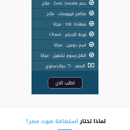
دعم Zend ,Ioncube : متاح
مكافح فيروسات : متاح
شهادة SSL : مجانا
لوحة التحكم : CPanel
اسم دومين : مجانا
النقل/رسوم تشغيل : مجانا
السعر : 75 دولار/سنوي
اطلب الان
لماذا تختار
استضافة صوت مصر؟