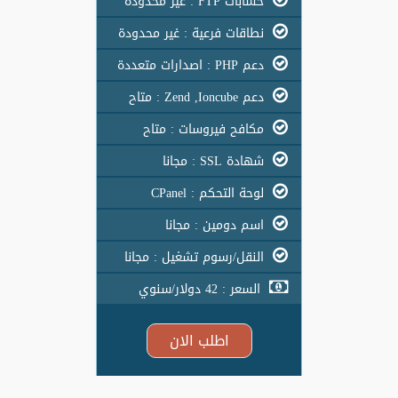
حسابات FTP : غير محدودة
نطاقات فرعية : غير محدودة
دعم PHP : اصدارات متعددة
دعم Zend ,Ioncube : متاح
مكافح فيروسات : متاح
شهادة SSL : مجانا
لوحة التحكم : CPanel
اسم دومين : مجانا
النقل/رسوم تشغيل : مجانا
السعر : 42 دولار/سنوي
اطلب الان