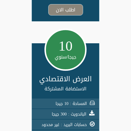
اطلب الان
10
جيجا/سنوي
العرض الاقتصادي
الاستضافة المشتركة
المساحة : 10 جيجا
الباندويث : 300 جيجا
حسابات البريد : غير محدود