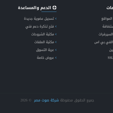
ات
الدعم والمساعدة
انشاء وتصميم موقع اخباري متكامل
المواقع
تسجيل عضوية جديدة
ستضافة
فتح تذكرة دعم فني
السيرفرات
مكتبة الشروحات
شف الان مميزات طفرة الاخباري الجيل الخامس دعم الذكاء الاصطن
الفي بي اس
مكتبة الملفات
ين
عربة التسوق
عروض خاصة
انشاء موقع اعلانات مبوبة متكامل ومتعدد اللغات
جميع الحقوق محفوظة
شركة صوت مصر
©
2026