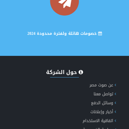
خصومات هائلة ولفترة محدودة 2024
انشاء وتصميم موقع اخباري متكامل
حول الشركة
عن صوت مصر
تواصل معنا
إكتشف الان مميزات طفرة الاخباري الجيل الخامس دعم
وسائل الدفع
أخبار وإعلانات
الذكاء الاصطناعي
اتفاقية الاستخدام