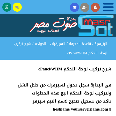
تحدث
37275
مع
المبيعات
/
/
/
الرئيسية
قاعدة المعرفة
السيرفرات - الخوادم
شرح تركيب
لوحة التحكم cPanel/WHM
شرح تركيب لوحة التحكم cPanel/WHM
فى البدابة سجل دخول لسيرفرك من خلال الشل
ولتركيب لوحة التحكم اتبع هذه الخطوات
تاكد من تسجيل صحيح لاسم النيم سيرفر
# hostname yourservername.com