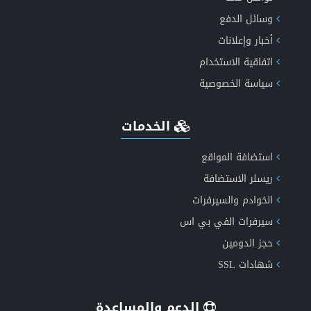
إكتشف الان مميزات طفرة الاخباري الجيل الخامس دعم
وسائل الدفع
أخبار وإعلانات
الذكاء الاصطناعي
اتفاقية الاستخدام
سياسة الخصوصية
الخدمات
انشاء موقع اعلانات مبوبة متكامل ومتعدد اللغات
استضافة المواقع
ريسلر الاستضافة
الخوادم والسيرفرات
عروض الاستضافة الأكثر موثوقية
سيرفرات الفي بي اس
حجز الدومين
شهادات SSL
الدعم والمساعدة